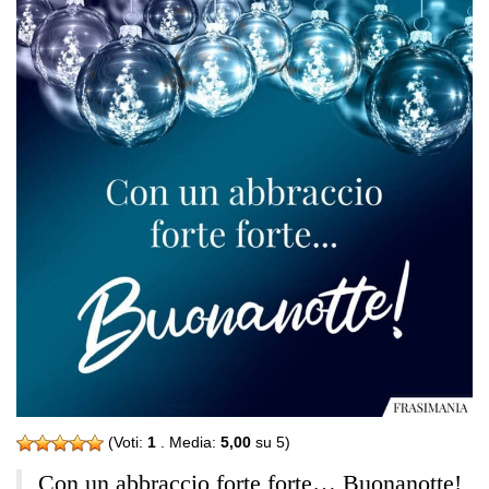
(Voti:
1
. Media:
5,00
su 5)
Con un abbraccio forte forte… Buonanotte!