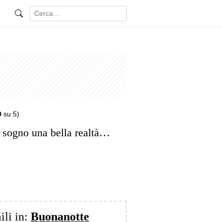
0
su 5)
l sogno una bella realtà…
ili in:
Buonanotte