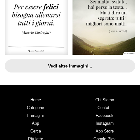
Vedi altre immagini...
Home
Chi Siamo
Categorie
Contatti
Immagini
Facebook
App
Instagram
Cerca
App Store
Più lette
Google Play