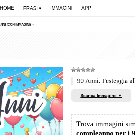
HOME
IMMAGINI
APP
FRASI
NNI (CON IMMAGINI)
>
90 Anni. Festeggia al
Scarica Immagine ▼
Trova immagini sim
compleanno per i 9