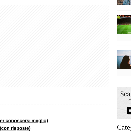
per conoscersi meglio)
Cate
(con risposte)