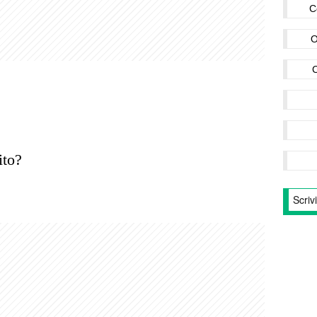
C
O
ito?