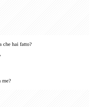
a che hai fatto?
?
n me?