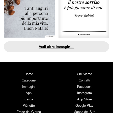
Vedi altre immagini...
Home
Chi Siamo
Categorie
Contatti
Immagini
Facebook
App
Instagram
Cerca
App Store
Più lette
Google Play
Frase del Giorno
Mappa del Sito