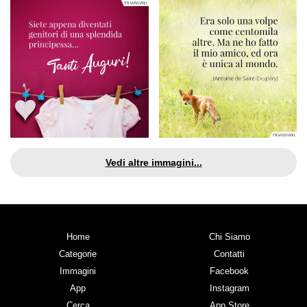
Vedi altre immagini...
Home
Chi Siamo
Categorie
Contatti
Immagini
Facebook
App
Instagram
Cerca
App Store