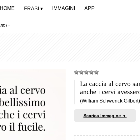
HOME
IMMAGINI
APP
FRASI
ANO)
>
La caccia al cervo sa
anche i cervi avessero
(William Schwenck Gilbert)
Scarica Immagine ▼