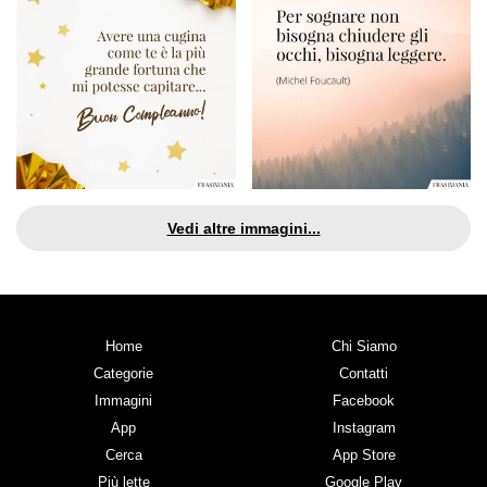
Vedi altre immagini...
Home
Chi Siamo
Categorie
Contatti
Immagini
Facebook
App
Instagram
Cerca
App Store
Più lette
Google Play