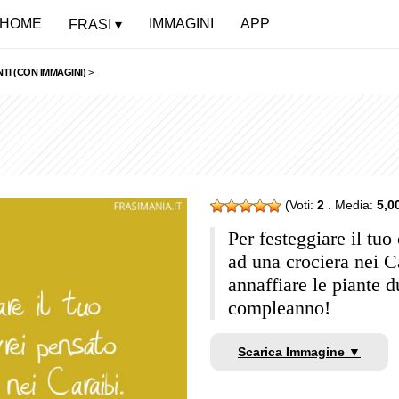
HOME
IMMAGINI
APP
FRASI
I (CON IMMAGINI)
>
(Voti:
2
. Media:
5,0
Per festeggiare il tu
ad una crociera nei C
annaffiare le piante 
compleanno!
Scarica Immagine ▼