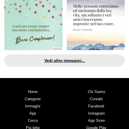
Vedi altre immagini...
Home
Chi Siamo
Categorie
Contatti
Immagini
Facebook
App
Instagram
Cerca
App Store
Più lette
Google Play