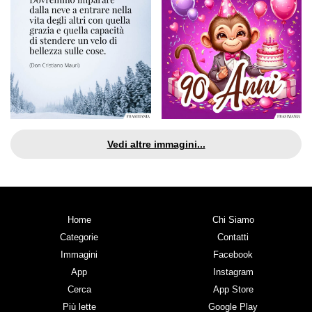
Vedi altre immagini...
Home
Chi Siamo
Categorie
Contatti
Immagini
Facebook
App
Instagram
Cerca
App Store
Più lette
Google Play