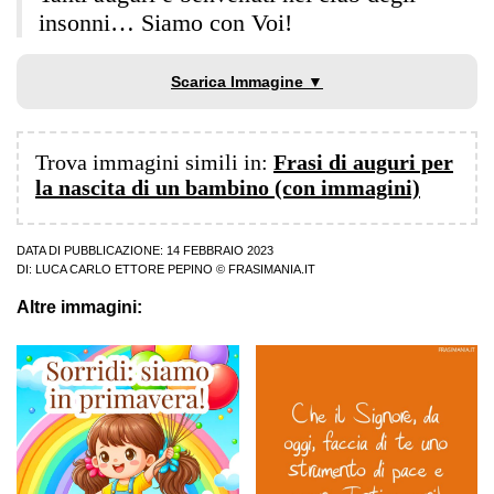
insonni… Siamo con Voi!
Scarica Immagine ▼
Trova immagini simili in:
Frasi di auguri per
la nascita di un bambino (con immagini)
DATA DI PUBBLICAZIONE: 14 FEBBRAIO 2023
DI:
LUCA CARLO ETTORE PEPINO
© FRASIMANIA.IT
Altre immagini: