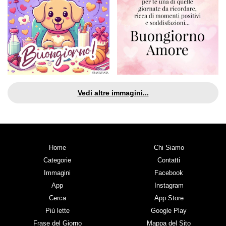
Vedi altre immagini...
Home
Chi Siamo
Categorie
Contatti
Immagini
Facebook
App
Instagram
Cerca
App Store
Più lette
Google Play
Frase del Giorno
Mappa del Sito