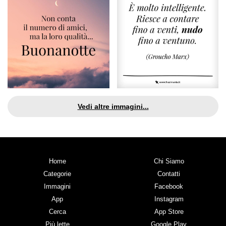
Vedi altre immagini...
Home
Chi Siamo
Categorie
Contatti
Immagini
Facebook
App
Instagram
Cerca
App Store
Più lette
Google Play