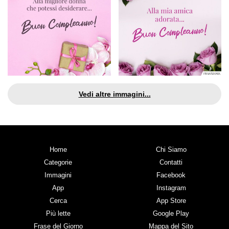
Vedi altre immagini...
Home
Chi Siamo
Categorie
Contatti
Immagini
Facebook
App
Instagram
Cerca
App Store
Più lette
Google Play
Frase del Giorno
Mappa del Sito