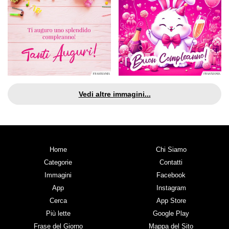
Vedi altre immagini...
Home
Chi Siamo
Categorie
Contatti
Immagini
Facebook
App
Instagram
Cerca
App Store
Più lette
Google Play
Frase del Giorno
Mappa del Sito