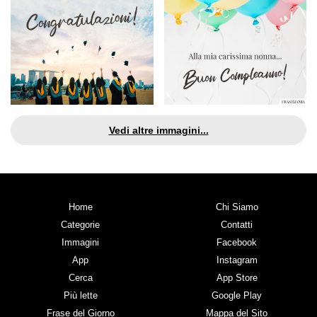
Vedi altre immagini...
Home
Chi Siamo
Categorie
Contatti
Immagini
Facebook
App
Instagram
Cerca
App Store
Più lette
Google Play
Frase del Giorno
Mappa del Sito