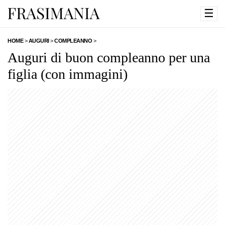
☰
HOME
>
AUGURI
>
COMPLEANNO
>
Auguri di buon compleanno per una
figlia (con immagini)