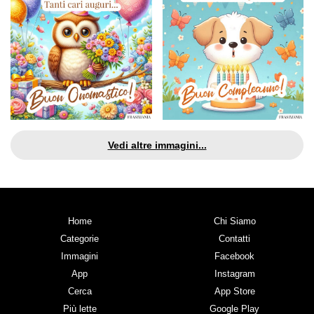
Vedi altre immagini...
Home
Chi Siamo
Categorie
Contatti
Immagini
Facebook
App
Instagram
Cerca
App Store
Più lette
Google Play