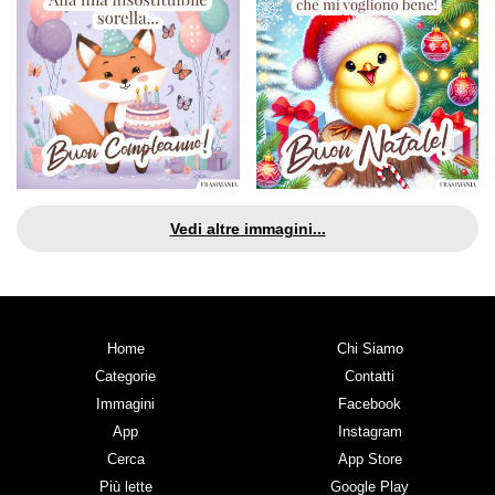
Vedi altre immagini...
Home
Chi Siamo
Categorie
Contatti
Immagini
Facebook
App
Instagram
Cerca
App Store
Più lette
Google Play