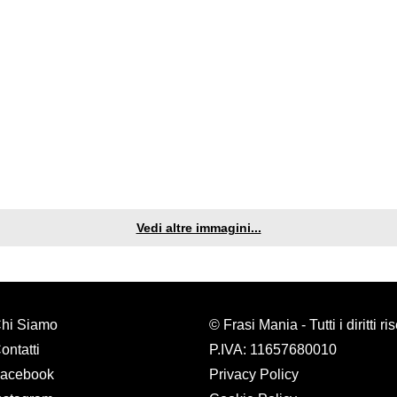
Vedi altre immagini...
hi Siamo
© Frasi Mania - Tutti i diritti ri
ontatti
P.IVA: 11657680010
acebook
Privacy Policy