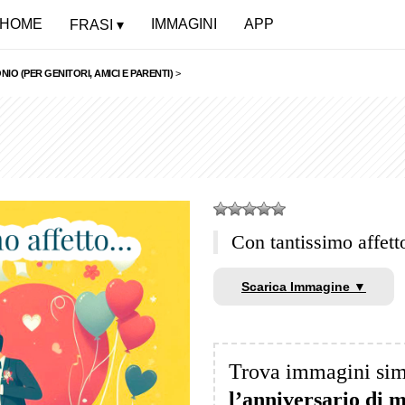
HOME
IMMAGINI
APP
FRASI
IO (PER GENITORI, AMICI E PARENTI)
>
Con tantissimo affet
Scarica Immagine ▼
Trova immagini sim
l’anniversario di 