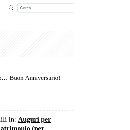
to… Buon Anniversario!
ili in:
Auguri per
matrimonio (per