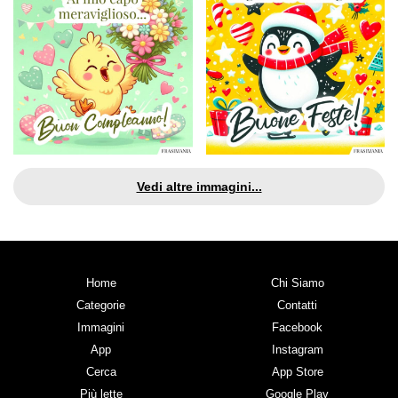
Vedi altre immagini...
Home
Chi Siamo
Categorie
Contatti
Immagini
Facebook
App
Instagram
Cerca
App Store
Più lette
Google Play