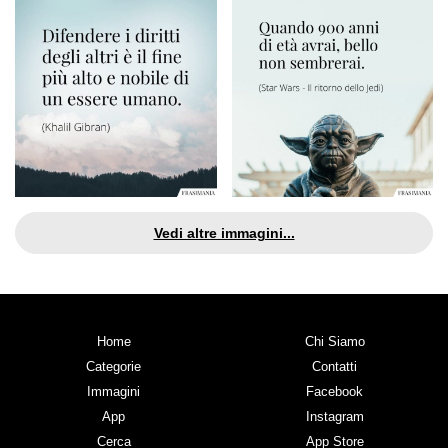
Vedi altre immagini...
Home
Chi Siamo
Categorie
Contatti
Immagini
Facebook
App
Instagram
Cerca
App Store