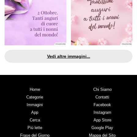
Vedi altre immagini...
Home
Chi Siamo
Categorie
Contatti
Immagini
Facebook
App
Instagram
Cerca
App Store
Più lette
Google Play
Frase del Giorno
Mappa del Sito