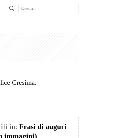
elice Cresima.
ili in:
Frasi di auguri
on immagini)