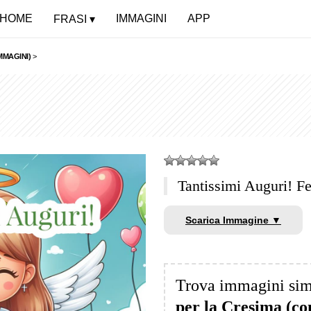
HOME
IMMAGINI
APP
FRASI
MMAGINI)
>
Tantissimi Auguri! F
Scarica Immagine ▼
Trova immagini sim
per la Cresima (c