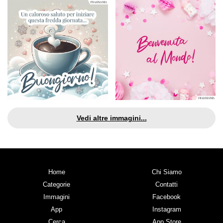
Vedi altre immagini...
Home
Chi Siamo
Categorie
Contatti
Immagini
Facebook
App
Instagram
Cerca
App Store