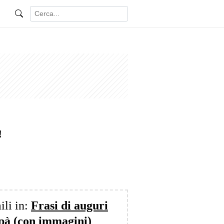
!
ili in:
Frasi di auguri
apà (con immagini)