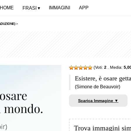
HOME
IMMAGINI
APP
FRASI
ADUZIONE)
>
(Voti:
2
. Media:
5,0
Esistere, è osare gett
(Simone de Beauvoir)
Scarica Immagine ▼
Trova immagini sim