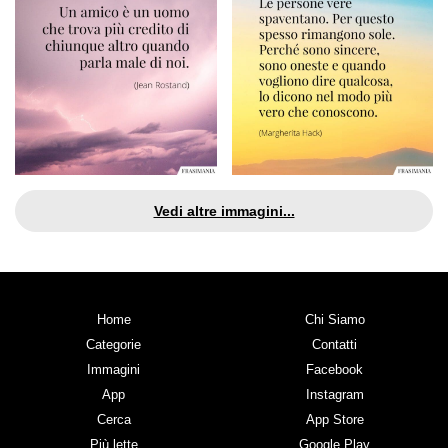
Vedi altre immagini...
Home
Chi Siamo
Categorie
Contatti
Immagini
Facebook
App
Instagram
Cerca
App Store
Più lette
Google Play