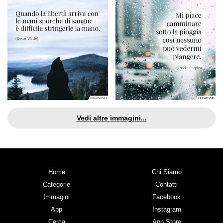
Vedi altre immagini...
Home
Chi Siamo
Categorie
Contatti
Immagini
Facebook
App
Instagram
Cerca
App Store