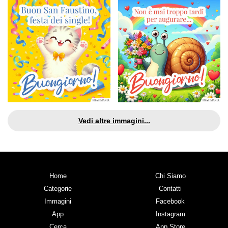
Vedi altre immagini...
Home
Chi Siamo
Categorie
Contatti
Immagini
Facebook
App
Instagram
Cerca
App Store