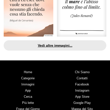
Vedi altre immagini...
Home
Chi Siamo
Categorie
Contatti
Immagini
Facebook
App
Instagram
Cerca
App Store
Più lette
Google Play
Frase del Giorno
Mappa del Sito