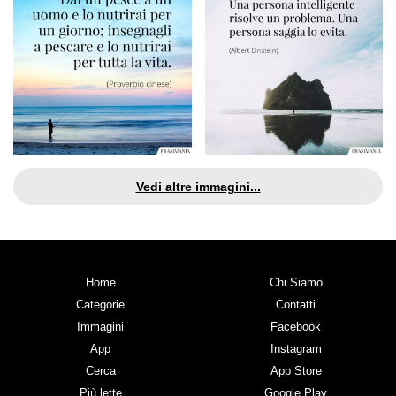
Vedi altre immagini...
Home
Chi Siamo
Categorie
Contatti
Immagini
Facebook
App
Instagram
Cerca
App Store
Più lette
Google Play