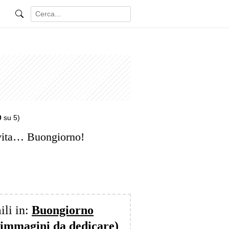
0
su 5)
 vita… Buongiorno!
ili in:
Buongiorno
 immagini da dedicare)