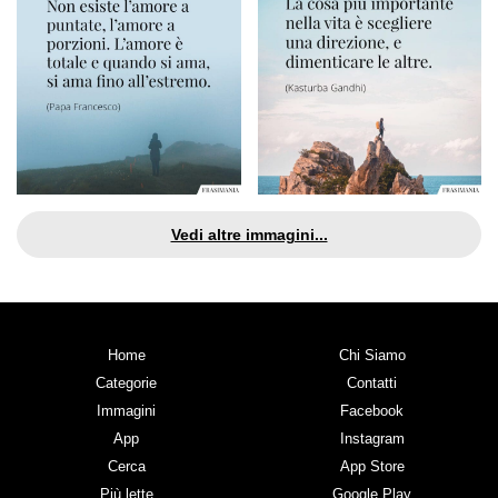
Vedi altre immagini...
Home
Chi Siamo
Categorie
Contatti
Immagini
Facebook
App
Instagram
Cerca
App Store
Più lette
Google Play