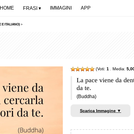
HOME
IMMAGINI
APP
FRASI
 E ITALIANO)
>
(Voti:
1
. Media:
5,0
La pace viene da dent
da te.
(Buddha)
Scarica Immagine ▼