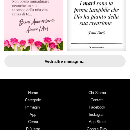
Vedi altre immagini...
Home
Chi Siamo
Categorie
Contatti
Immagini
Facebook
App
Instagram
Cerca
App Store
Più lette
Google Play