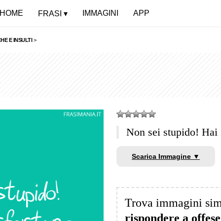
HOME
IMMAGINI
APP
FRASI
HE E INSULTI
>
Non sei stupido! Hai 
Scarica Immagine ▼
Trova immagini sim
rispondere a offese,