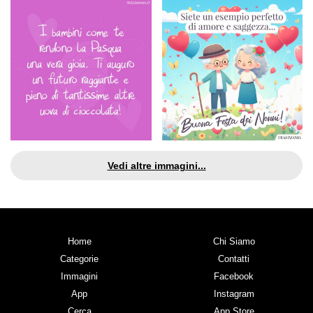
Vedi altre immagini...
Home
Chi Siamo
Categorie
Contatti
Immagini
Facebook
App
Instagram
Cerca
App Store