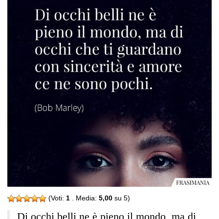
(Voti:
1
. Media:
5,00
su 5)
Di occhi belli ne è pieno il mondo, ma di