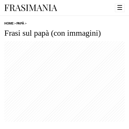
☰
HOME
>
PAPÀ
>
Frasi sul papà (con immagini)