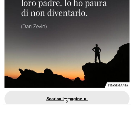
X
I papà sono uomini comuni trasformati
dall’amore in eroi, avventurieri, narratori e
cantanti.