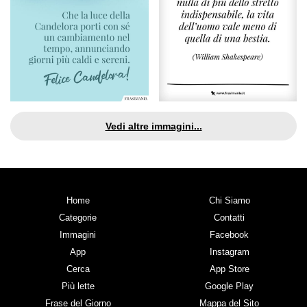
Vedi altre immagini...
Home
Chi Siamo
Categorie
Contatti
Immagini
Facebook
App
Instagram
Cerca
App Store
Più lette
Google Play
Frase del Giorno
Mappa del Sito