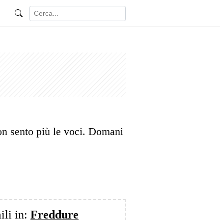
on sento più le voci. Domani
ili in:
Freddure