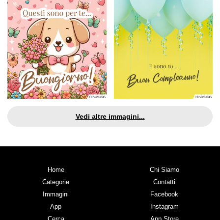
Vedi altre immagini...
Home
Chi Siamo
Categorie
Contatti
Immagini
Facebook
App
Instagram
Cerca
App Store