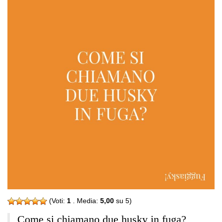
(Voti:
1
. Media:
5,00
su 5)
Come si chiamano due husky in fuga?