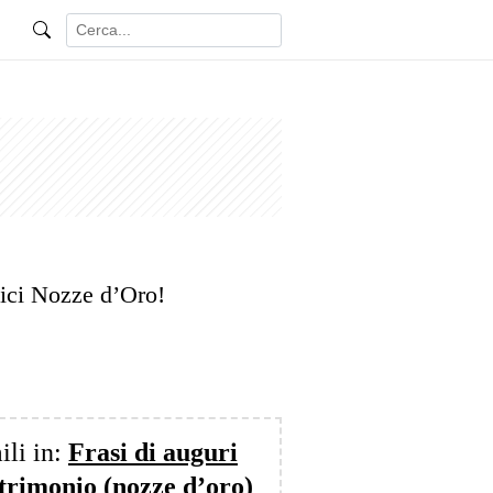
lici Nozze d’Oro!
ili in:
Frasi di auguri
atrimonio (nozze d’oro)