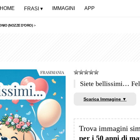
HOME
IMMAGINI
APP
FRASI
MONIO (NOZZE D’ORO)
>
Siete bellissimi… Fe
Scarica Immagine ▼
Trova immagini sim
per i 50 anni di m