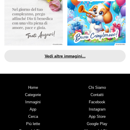
Vedi altre immagini...
Home
Chi Siamo
Categorie
Contatti
Immagini
Facebook
App
Instagram
Cerca
App Store
Più lette
Google Play