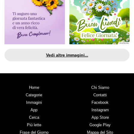
Vedi altre immagini...
Home
Chi Siamo
Categorie
Contatti
Immagini
Facebook
App
Instagram
Cerca
App Store
Più lette
Google Play
Frase del Giorno
Mappa del Sito