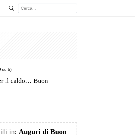
0
su 5)
per il caldo… Buon
ili in:
Auguri di Buon