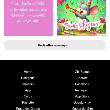
Vedi altre immagini...
Home
Chi Siamo
Categorie
Contatti
Immagini
Facebook
App
Instagram
Cerca
App Store
Più lette
Google Play
Frase del Giorno
Mappa del Sito